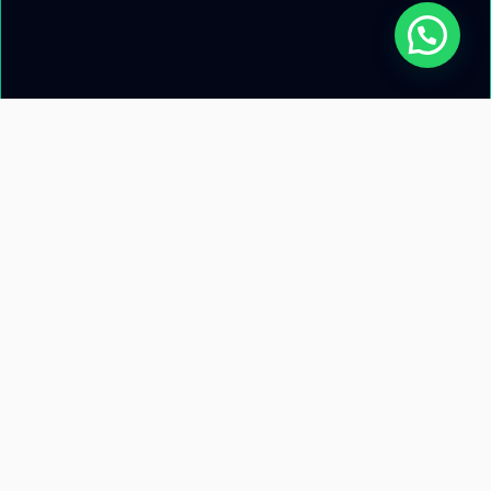
Acerca de nosotros
Información de
contacto
Recursos
Términos y condiciones
Llamanos: +51 953 471 845