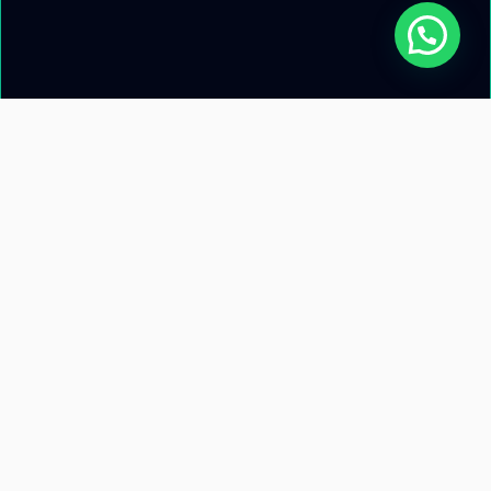
Acerca de nosotros
Información de
contacto
Recursos
Términos y condiciones
Llamanos: +51 953 471 845