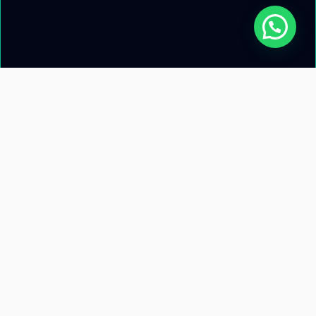
Acerca de nosotros
Información de
contacto
Recursos
Términos y condiciones
Llamanos: +51 953 471 845