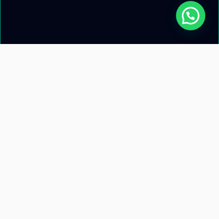
Acerca de nosotros
Información de
contacto
Recursos
Términos y condiciones
Llamanos: +51 953 471 845