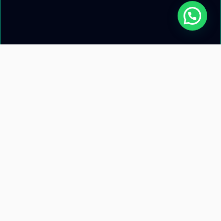
Acerca de nosotros
Información de
contacto
Recursos
Términos y condiciones
Llamanos: +51 953 471 845