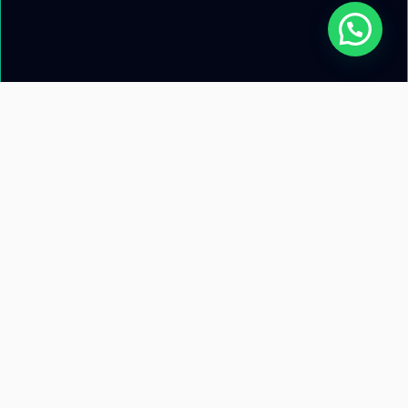
Acerca de nosotros
Información de
contacto
Recursos
Términos y condiciones
Llamanos: +51 953 471 845