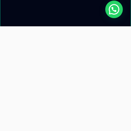
Acerca de nosotros
Información de
contacto
Recursos
Términos y condiciones
Llamanos: +51 953 471 845