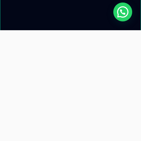
Acerca de nosotros
Información de
contacto
Recursos
Términos y condiciones
Llamanos: +51 953 471 845