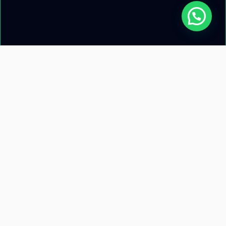
Acerca de nosotros
Información de
contacto
Recursos
Términos y condiciones
Llamanos: +51 953 471 845