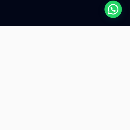
Acerca de nosotros
Información de
contacto
Recursos
Términos y condiciones
Llamanos: +51 953 471 845