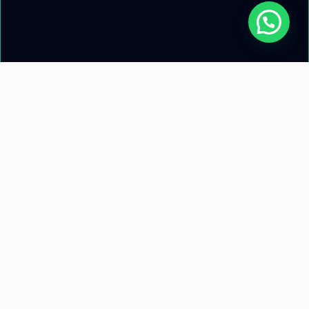
Acerca de nosotros
Información de
contacto
Recursos
Términos y condiciones
Llamanos: +51 953 471 845