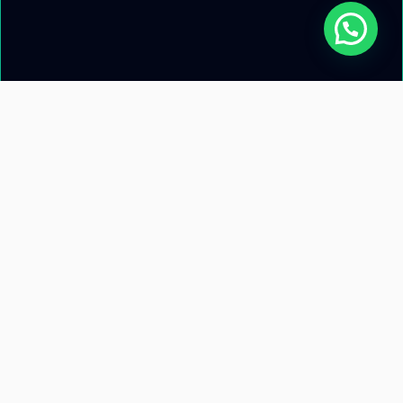
Acerca de nosotros
Información de
contacto
Recursos
Términos y condiciones
Llamanos: +51 953 471 845