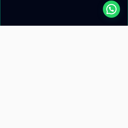
Acerca de nosotros
Información de
contacto
Recursos
Términos y condiciones
Llamanos: +51 953 471 845