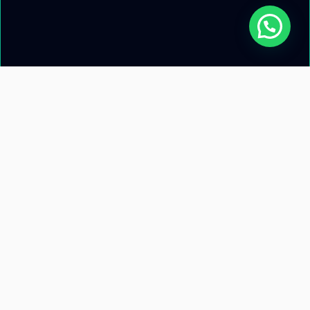
Acerca de nosotros
Información de
contacto
Recursos
Términos y condiciones
Llamanos: +51 953 471 845