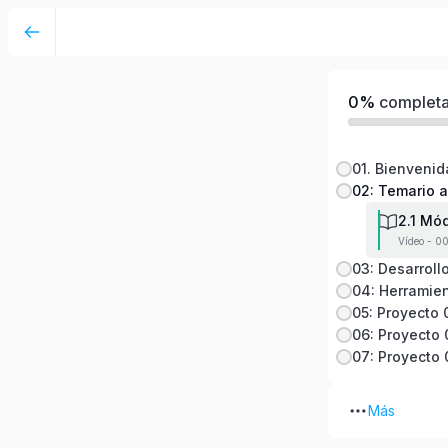
Desarrollo móvil HSEQ con APPSHEET - Niv
0%
complet
01. Bienvenid
02: Temario a
2.1 Mód
Vídeo - 0
03: Desarroll
Más