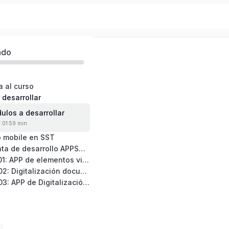
el Avanzado
ado
a al curso
 desarrollar
ulos a desarrollar
0:01:59 min
o mobile en SST
04: Herramienta de desarrollo APPSHEET
05: Proyecto 01: APP de elementos visuales visuales
06: Proyecto 02: Digitalización documento RAC con HTML y CSS
07: Proyecto 03: APP de Digitalización avanzada HTML y CSS