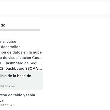
et - Nivel Intermedio
ado
a al curso
 desarrollar
ción de datos en la nube
04: Plataforma de visualización Google Sheet
05: Proyecto 01: Dashboard de Seguimiento de Reportes en Campo
06: Proyecto 02: Dashboard SSOMA 2025
lisis de la base de
0:04:39 mins
reso de tabla y tabla
ca
0:02:50 mins