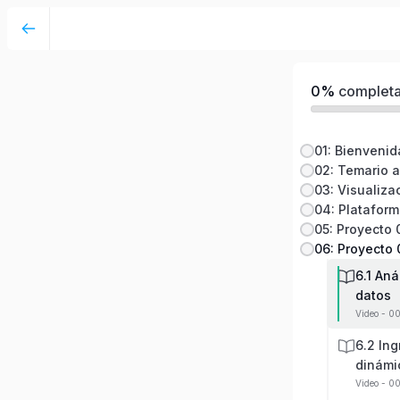
Visualización de datos HSEQ con Google She
0%
complet
01: Bienvenid
02: Temario a
03: Visualiza
6.1 Aná
datos
Video - 0
6.2 Ing
dinámi
Video - 0