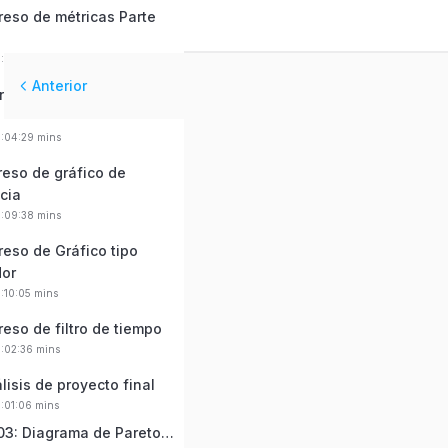
reso de métricas Parte
0:05:45 mins
Anterior
reso de métricas Parte
0:04:29 mins
reso de gráfico de
cia
0:09:38 mins
reso de Gráfico tipo
dor
0:10:05 mins
reso de filtro de tiempo
0:02:36 mins
lisis de proyecto final
0:01:06 mins
07: Proyecto 03: Diagrama de Pareto SST