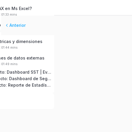
AX en Ms Excel?
0:01:33 mins
blas y tablas dinámicas
Anterior
0:01:37 mins
tricas y dimensiones
0:01:44 mins
ses de datos externas
0:01:49 mins
05: 1er Proyecto: Dashboard SST | Eventos No Deseados 2026
06: 2do Proyecto: Dashboard de Seguridad y Salud en el Trabajo 2026
07: 3er Proyecto: Reporte de Estadística de accidentes de trabajo | MTPE