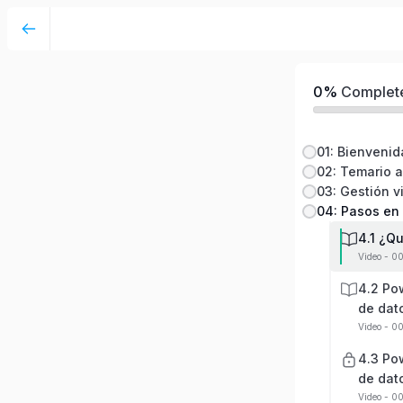
Visualización de datos HSEQ con Ms Excel -
0%
Complet
01: Bienvenid
02: Temario a
04: Pasos en
4.1 ¿Q
Video - 0
4.2 Po
de dat
Video - 0
4.3 Po
de dat
Video - 00