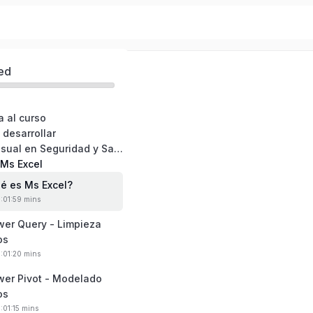
 Nivel Básico
ed
a al curso
 desarrollar
03: Gestión visual en Seguridad y Salud en el Trabajo
 Ms Excel
ué es Ms Excel?
0:01:59 mins
wer Query - Limpieza
os
0:01:20 mins
wer Pivot - Modelado
os
:01:15 mins