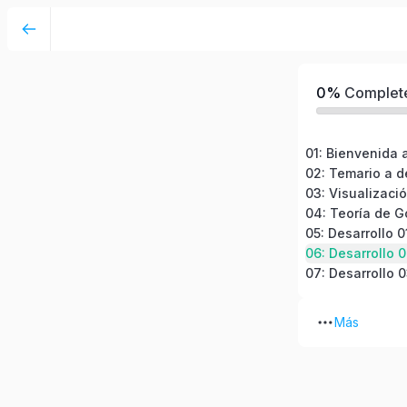
Visualización de datos HSEQ con Google She
0%
Complet
01: Bienvenida 
02: Temario a d
04: Teoría de G
06: Desarrollo 
Más