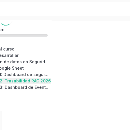
et - Nivel Básico
ed
al curso
esarrollar
03: Visualización de datos en Seguridad y Salud en el Trabajo
oogle Sheet
05: Desarrollo 01: Dashboard de seguimiento SST 2026
02: Trazabilidad RAC 2026
07: Desarrollo 03: Dashboard de Eventos No Deseados