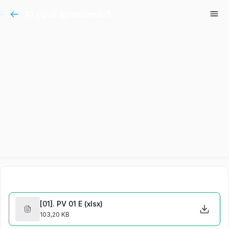
1.1 ¿Qué aprenderás?
Archivos De Ejercicios
[01]. PV 01 E (xlsx)
103,20 KB