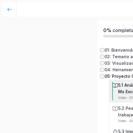
Visualización de datos HSEQ con Ms Excel -
0%
complet
01: Bienvenid
02: Temario a
04: Herramie
5.1 Aná
Ms Exc
Video - 0
5.2 Pe
trabaja
Video - 0
5.3 Imp