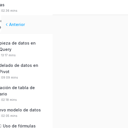
las
0:02:36 mins
portando nuestra base
Anterior
os
0:04:16 mins
mpieza de datos en
Query
:13:17 mins
delado de datos en
Pivot
0:09:09 mins
eación de tabla de
ario
0:02:18 mins
evo modelo de datos
0:02:05 mins
X: Uso de fórmulas