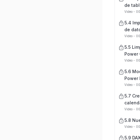
de tab
Video - 0
5.4 Im
de dat
Video - 0
5.5 Li
Power 
Video - 00
5.6 Mo
Power 
Video - 0
5.7 Cr
calend
Video - 0
5.8 Nu
Video - 0
5.9 DA