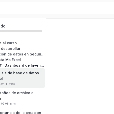
 Nivel Intermedio
ado
a al curso
 desarrollar
03: Visualización de datos en Seguridad y Salud en el Trabajo
nta Ms Excel
05: Proyecto 01: Dashboard de Inventario de EPPs
lisis de base de datos
el
0:04:41 mins
stañas de archivo a
r
0:02:08 mins
ortancia de la creación